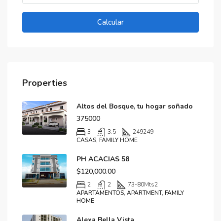
Calcular
Properties
Altos del Bosque, tu hogar soñado
375000
3
3.5
249
249
CASAS, FAMILY HOME
PH ACACIAS 58
$120,000.00
2
2
73-80
Mts2
APARTAMENTOS, APARTMENT, FAMILY
HOME
Alexa Bella Vista