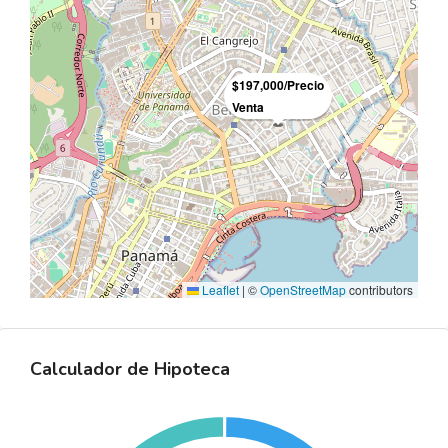
$197,000/Precio
Venta
Leaflet
|
©
OpenStreetMap
contributors
Calculador de Hipoteca