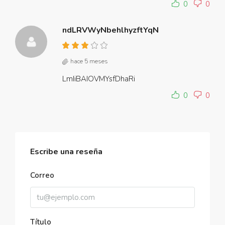
0
0
ndLRVWyNbehlhyzftYqN
hace 5 meses
LmIiBAIOVMYsfDhaRi
0
0
Escribe una reseña
Correo
Título