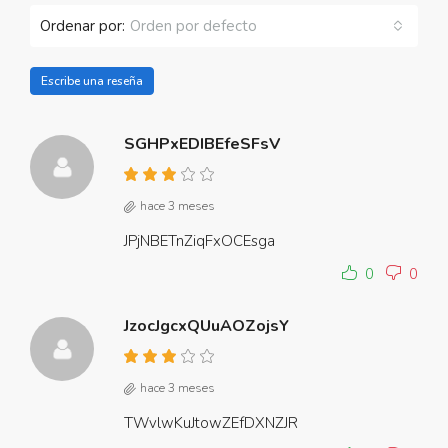
Ordenar por:
Orden por defecto
Escribe una reseña
SGHPxEDIBEfeSFsV
hace 3 meses
JPjNBETnZiqFxOCEsga
0
0
JzocJgcxQUuAOZojsY
hace 3 meses
TWvlwKuJtowZEfDXNZJR