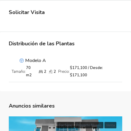
Solicitar Visita
Distribución de las Plantas
Modelo A
70
$171,100 / Desde:
Tamaño:
2
2
Precio:
m2
$171,100
Anuncios similares
For Sale
Proyecto Nuevo
Venta