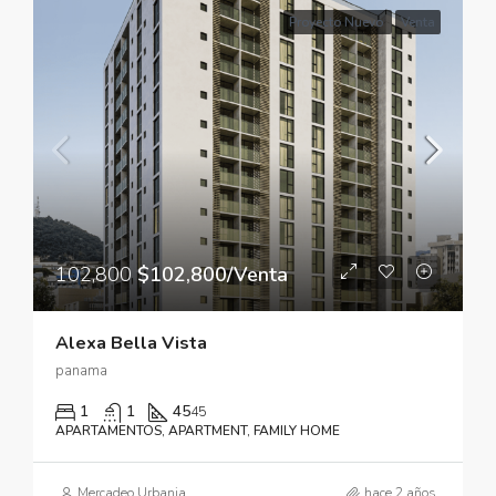
Proyecto Nuevo
Venta
102,800
$102,800/Venta
Alexa Bella Vista
panama
1
1
45
45
APARTAMENTOS, APARTMENT, FAMILY HOME
Mercadeo Urbania
hace 2 años