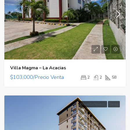
Villa Magma – La Acacias
$103,000/Precio Venta
2
2
58
Proyecto Nuevo
Venta