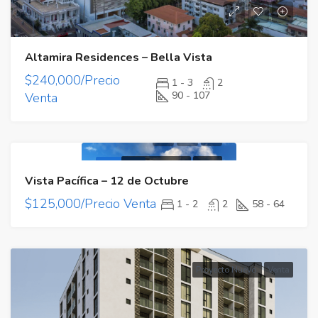
Altamira Residences – Bella Vista
$240,000/Precio
1 - 3
2
90 - 107
Venta
Proyecto Nuevo
Venta
Destacado
Vista Pacífica – 12 de Octubre
$125,000/Precio Venta
1 - 2
2
58 - 64
Proyecto Nuevo
Venta