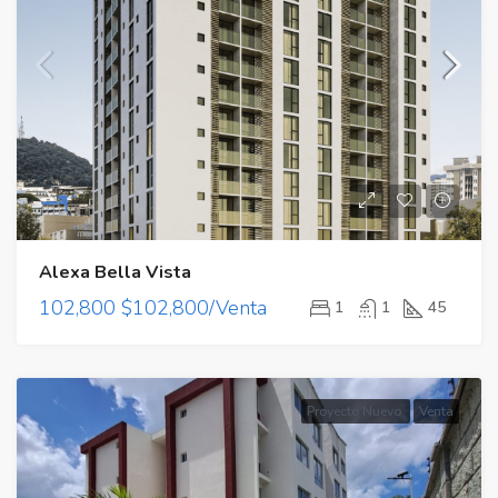
Alexa Bella Vista
102,800
$102,800/Venta
1
1
45
Proyecto Nuevo
Venta