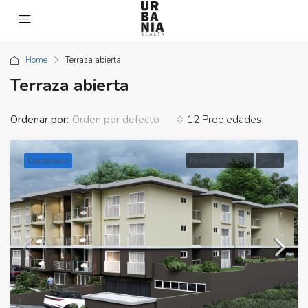
Home
Terraza abierta
Terraza abierta
Ordenar por:
12 Propiedades
Orden por defecto
Proyecto Nuevo
Venta
Destacado