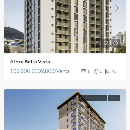
Alexa Bella Vista
102,800
$102,800/Venta
1
1
45
Proyecto Nuevo
Venta