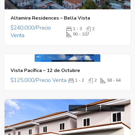
Altamira Residences – Bella Vista
$240,000/Precio
1 - 3
2
90 - 107
Venta
Proyecto Nuevo
Venta
Destacado
Vista Pacífica – 12 de Octubre
$125,000/Precio Venta
1 - 2
2
58 - 64
For Sale
Venta
Open House