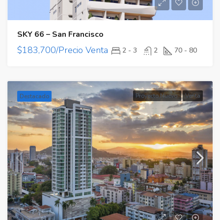
SKY 66 – San Francisco
$183,700/Precio Venta
2 - 3
2
70 - 80
Proyecto Nuevo
Venta
Destacado