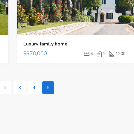
Luxury family home
$670,000
4
2
1200
Destacado
Proyecto Nuevo
2
3
4
5
$197,000/Precio Venta
Calle Eric del Valle - El Cangrejo