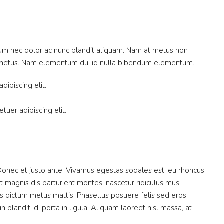
ulum nec dolor ac nunc blandit aliquam. Nam at metus non
mi metus. Nam elementum dui id nulla bibendum elementum.
ipiscing elit.
Destacado
Proyecto Nuevo
tuer adipiscing elit.
$197,000/Precio Venta
Donec et justo ante. Vivamus egestas sodales est, eu rhoncus
Calle Eric del Valle - El Cangrejo
 magnis dis parturient montes, nascetur ridiculus mus.
uis dictum metus mattis. Phasellus posuere felis sed eros
 blandit id, porta in ligula. Aliquam laoreet nisl massa, at