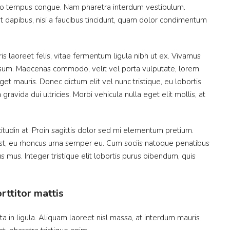
ibero tempus congue. Nam pharetra interdum vestibulum.
t dapibus, nisi a faucibus tincidunt, quam dolor condimentum
is laoreet felis, vitae fermentum ligula nibh ut ex. Vivamus
 ipsum. Maecenas commodo, velit vel porta vulputate, lorem
et mauris. Donec dictum elit vel nunc tristique, eu lobortis
ravida dui ultricies. Morbi vehicula nulla eget elit mollis, at
itudin at. Proin sagittis dolor sed mi elementum pretium.
st, eu rhoncus urna semper eu. Cum sociis natoque penatibus
s mus. Integer tristique elit lobortis purus bibendum, quis
rttitor mattis
a in ligula. Aliquam laoreet nisl massa, at interdum mauris