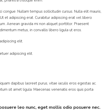
l at, pharetra tristique enim.
orci congue. Nullam tempus sollicitudin cursus. Nulla elit mauris,
Ut et adipiscing erat. Curabitur adipiscing erat vel libero
m. Aenean gravida mi non aliquet porttitor. Praesent
dimentum metus, in convallis libero ligula ut eros.
ipiscing elit.
tuer adipiscing elit.
quam dapibus laoreet purus, vitae iaculis eros egestas ac.
ntum sit amet ligula. Maecenas venenatis eros quis porta
posuere leo nunc, eget mollis odio posuere nec.