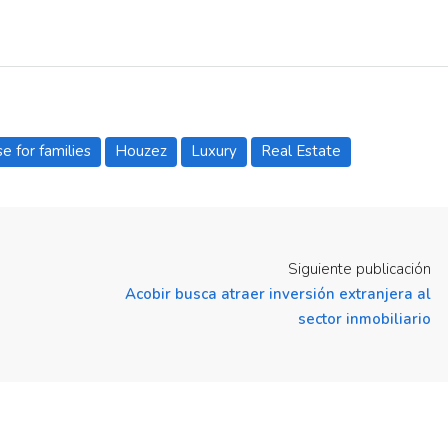
e for families
Houzez
Luxury
Real Estate
Siguiente publicación
Acobir busca atraer inversión extranjera al
sector inmobiliario