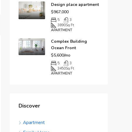
Design place apartment
$967,000
5
3
3890
Sq Ft
APARTMENT
Complex Building
Ocean Front
$5,600/mo
5
3
3450
Sq Ft
APARTMENT
Discover
Apartment