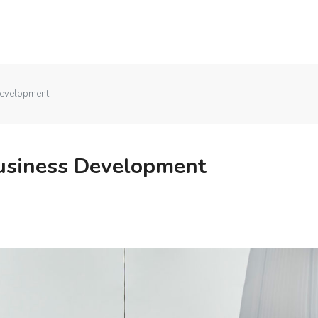
Development
usiness Development