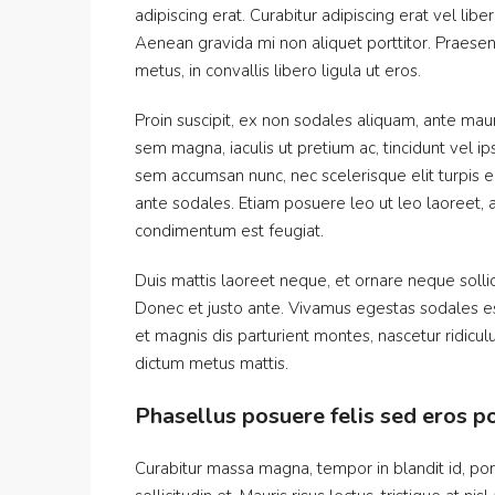
adipiscing erat. Curabitur adipiscing erat vel l
Aenean gravida mi non aliquet porttitor. Praesen
metus, in convallis libero ligula ut eros.
Proin suscipit, ex non sodales aliquam, ante maur
sem magna, iaculis ut pretium ac, tincidunt vel
sem accumsan nunc, nec scelerisque elit turpis eg
ante sodales. Etiam posuere leo ut leo laoreet, a g
condimentum est feugiat.
Duis mattis laoreet neque, et ornare neque sollic
Donec et justo ante. Vivamus egestas sodales e
et magnis dis parturient montes, nascetur ridiculu
dictum metus mattis.
Phasellus posuere felis sed eros po
Curabitur massa magna, tempor in blandit id, port