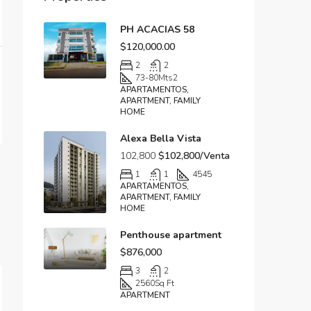
$320,000/Prec
PH ACACIAS 58
Carrasquilla
$120,000.00
2
2
73-80
Mts2
APARTAMENTOS,
APARTMENT, FAMILY
HOME
Alexa Bella Vista
102,800
$102,800/Venta
1
1
45
45
APARTAMENTOS,
APARTMENT, FAMILY
HOME
Penthouse apartment
$876,000
3
2
2560
Sq Ft
APARTMENT