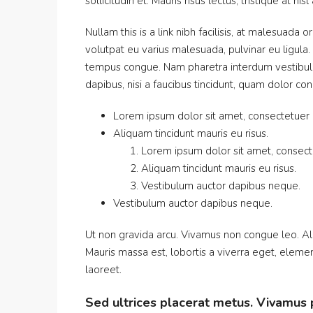
sollicitudin et. Mauris risus lectus, tristique at nis
Nullam this is a link nibh facilisis, at malesuada 
volutpat eu varius malesuada, pulvinar eu ligula. 
tempus congue. Nam pharetra interdum vestibulu
dapibus, nisi a faucibus tincidunt, quam dolor con
Lorem ipsum dolor sit amet, consectetuer ad
Aliquam tincidunt mauris eu risus.
Lorem ipsum dolor sit amet, consecte
Aliquam tincidunt mauris eu risus.
Vestibulum auctor dapibus neque.
Vestibulum auctor dapibus neque.
Ut non gravida arcu. Vivamus non congue leo. Ali
Mauris massa est, lobortis a viverra eget, eleme
laoreet.
Sed ultrices placerat metus. Vivamus 