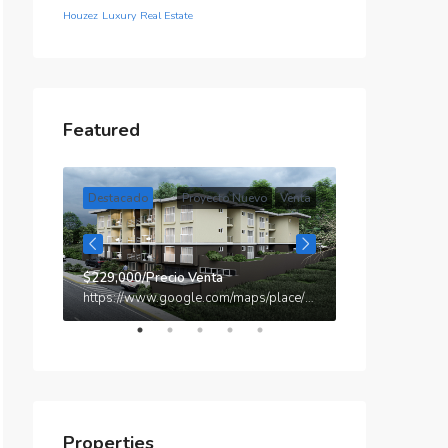
Houzez
Luxury
Real Estate
Featured
Venta
Destacado
Proyecto Nuevo
Venta
Destacado
Alquiler
$229,000/Precio Venta
https://www.google.com/maps/place/900'20.0N+7933'51.8W/@9.0055571,-79.5669749,17z/data=!3m1!4b1!4m4!3m3!8m2!3d9.0055571!4d-79.5644?hl=es&entry=ttu
Properties