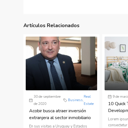
Artículos Relacionados
30 de septiembre
Real
9 de marz
Business
,
10 Quick 
de 2020
Estate
Develop
Acobir busca atraer inversión
extranjera al sector inmobiliario
Lorem ipsum
consectetur 
En sus visitas a Uruguay y Estados